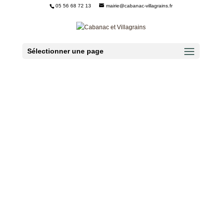
05 56 68 72 13
mairie@cabanac-villagrains.fr
Ouvrir la barre d’outils
Sélectionner une page