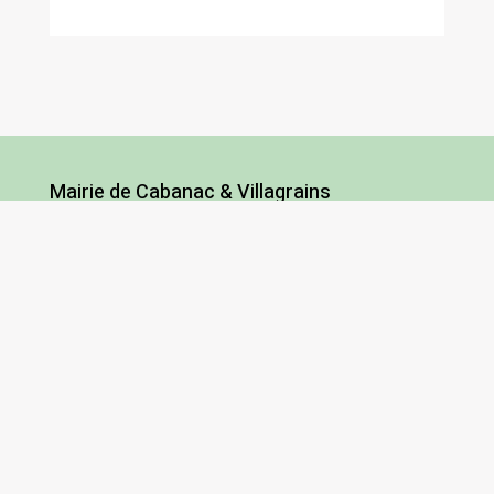
Mairie de Cabanac & Villagrains
5 route des Graves
33650 Cabanac-et-Villagrains
Tel : 05 56 68 72 13
Fax : 05 56 68 71 83
Horaires
Lundi : 13h30-18h30
Mardi et jeudi : 13h30-17h
Mercredi et vendredi : 9h/12h30-13h30/17h
Samedi : 9h/12h (hors vacances scolaires)