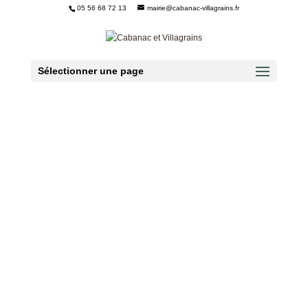
05 56 68 72 13
mairie@cabanac-villagrains.fr
Ouvrir la barre d’outils
Sélectionner une page