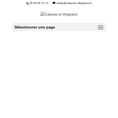
05 56 68 72 13
mairie@cabanac-villagrains.fr
Ouvrir la barre d’outils
Sélectionner une page