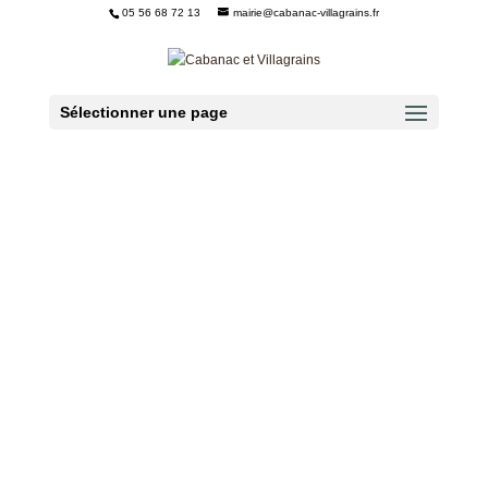
05 56 68 72 13
mairie@cabanac-villagrains.fr
Ouvrir la barre d’outils
Sélectionner une page