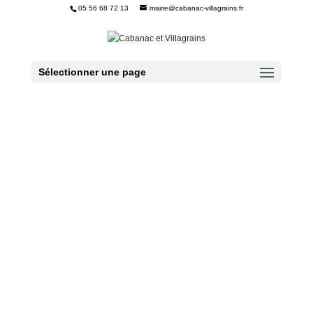
05 56 68 72 13
mairie@cabanac-villagrains.fr
Ouvrir la barre d’outils
Sélectionner une page