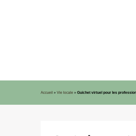
Accueil
»
Vie locale
»
Guichet virtuel pour les professio