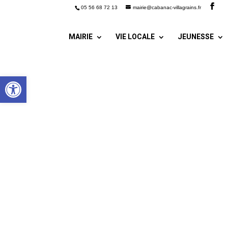
05 56 68 72 13
mairie@cabanac-villagrains.fr
MAIRIE
VIE LOCALE
JEUNESSE
Ouvrir la barre d’outils