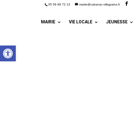
05 56 68 72 13
mairie@cabanac-villagrains.fr
MAIRIE
VIE LOCALE
JEUNESSE
Ouvrir la barre d’outils