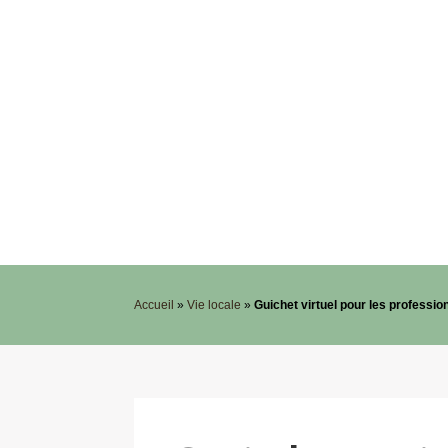
Accueil
»
Vie locale
»
Guichet virtuel pour les professio