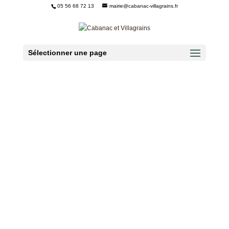
05 56 68 72 13
mairie@cabanac-villagrains.fr
Ouvrir la barre d’outils
Sélectionner une page