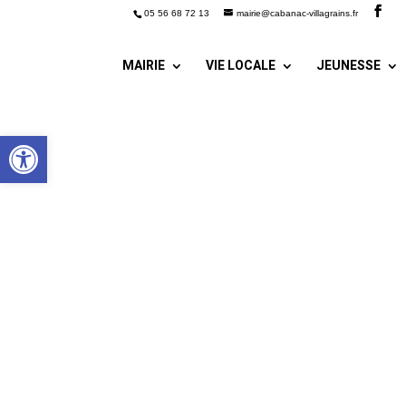
05 56 68 72 13
mairie@cabanac-villagrains.fr
MAIRIE
VIE LOCALE
JEUNESSE
Ouvrir la barre d’outils