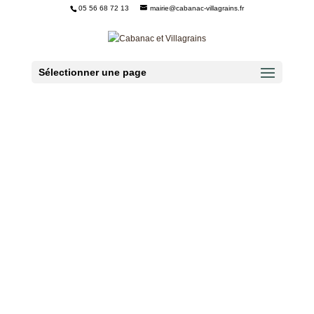
05 56 68 72 13
mairie@cabanac-villagrains.fr
Ouvrir la barre d’outils
Sélectionner une page