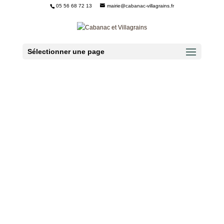
05 56 68 72 13
mairie@cabanac-villagrains.fr
Ouvrir la barre d’outils
Sélectionner une page