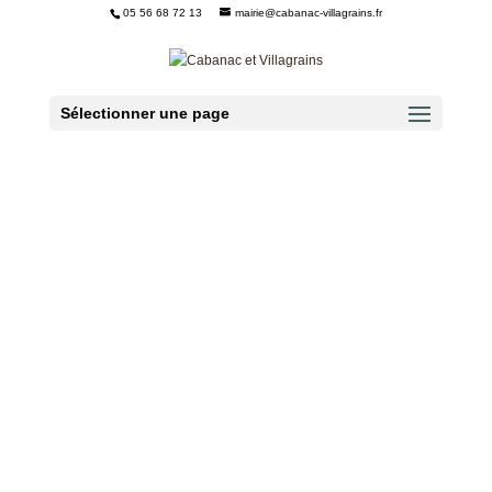
05 56 68 72 13
mairie@cabanac-villagrains.fr
Ouvrir la barre d’outils
Sélectionner une page