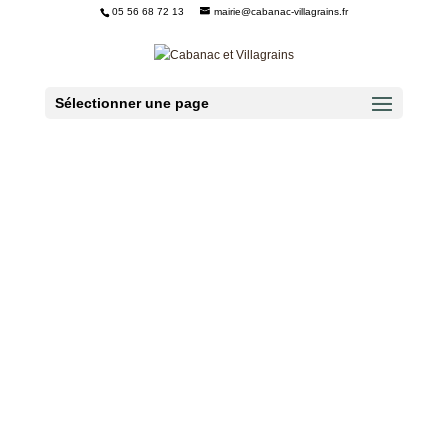
05 56 68 72 13
mairie@cabanac-villagrains.fr
Ouvrir la barre d’outils
Sélectionner une page