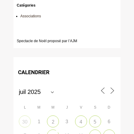
Catégories
Associations
Spectacle de Noël proposé par l’AJM
CALENDRIER
L
M
M
J
V
S
D
1
3
6
30
2
4
5