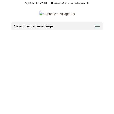
05 56 68 72 13
mairie@cabanac-villagrains.fr
Ouvrir la barre d’outils
Sélectionner une page