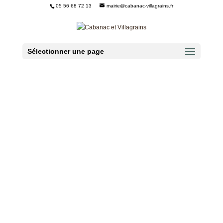
05 56 68 72 13
mairie@cabanac-villagrains.fr
Ouvrir la barre d’outils
Sélectionner une page