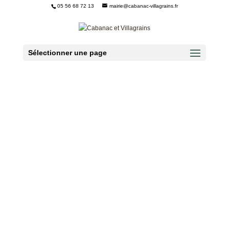
05 56 68 72 13
mairie@cabanac-villagrains.fr
Ouvrir la barre d’outils
Sélectionner une page