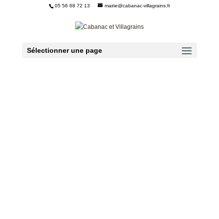
05 56 68 72 13
mairie@cabanac-villagrains.fr
Ouvrir la barre d’outils
Sélectionner une page