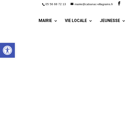
05 56 68 72 13
mairie@cabanac-villagrains.fr
MAIRIE
VIE LOCALE
JEUNESSE
Ouvrir la barre d’outils