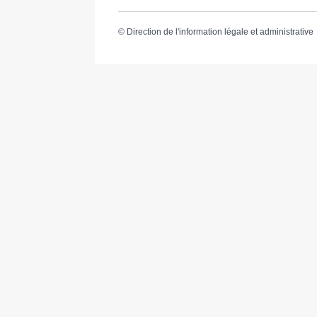
©
Direction de l'information légale et administrative
Mairie de Cabanac & Villagrains
S’inscr
5 route des Graves
33650 Cabanac-et-Villagrains
Tel : 05 56 68 72 13
Fax : 05 56 68 71 83
Horaires