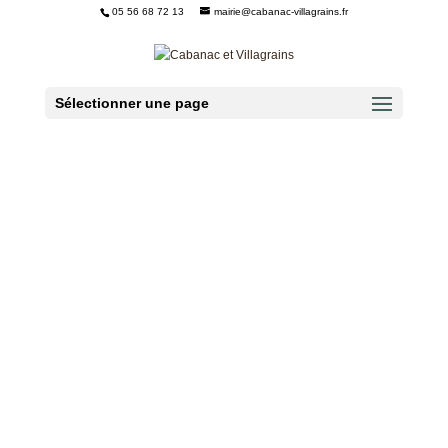
05 56 68 72 13
mairie@cabanac-villagrains.fr
Ouvrir la barre d’outils
Sélectionner une page