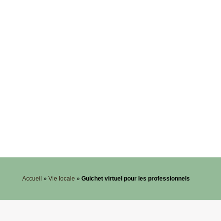
Accueil
»
Vie locale
»
Guichet virtuel pour les professionnels