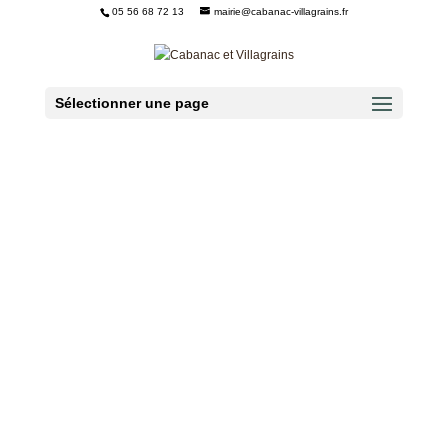
05 56 68 72 13
mairie@cabanac-villagrains.fr
Ouvrir la barre d’outils
Sélectionner une page