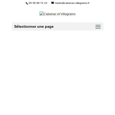
05 56 68 72 13
mairie@cabanac-villagrains.fr
Ouvrir la barre d’outils
Sélectionner une page