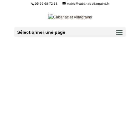
05 56 68 72 13
mairie@cabanac-villagrains.fr
Ouvrir la barre d’outils
Sélectionner une page