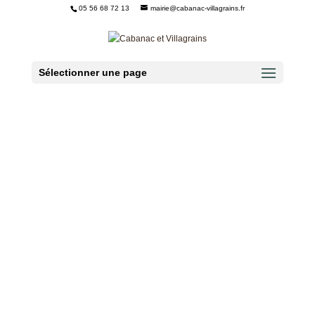
05 56 68 72 13
mairie@cabanac-villagrains.fr
Ouvrir la barre d’outils
Sélectionner une page