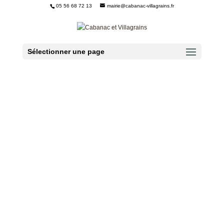
05 56 68 72 13
mairie@cabanac-villagrains.fr
Ouvrir la barre d’outils
Sélectionner une page