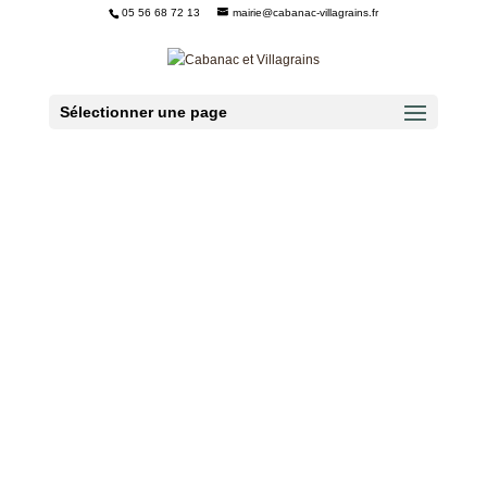
05 56 68 72 13
mairie@cabanac-villagrains.fr
Ouvrir la barre d’outils
Sélectionner une page