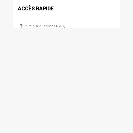
ACCÈS RAPIDE
Foire aux questions (FAQ)
Numéros utiles
Travaux
Déchetterie
Scolarité
Restauration scolaire
Transport
Bibliothèque
Actualités
S’INSCRIRE À L’INFOLETTRE