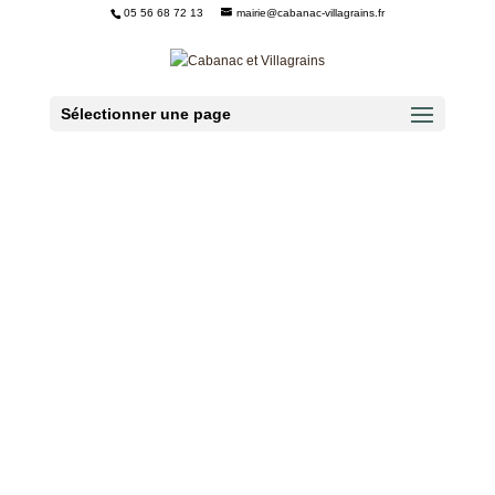
05 56 68 72 13
mairie@cabanac-villagrains.fr
Ouvrir la barre d’outils
Sélectionner une page