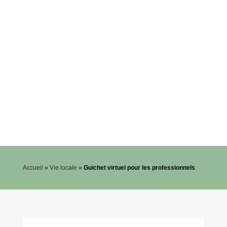
Accueil
»
Vie locale
»
Guichet virtuel pour les professionnels