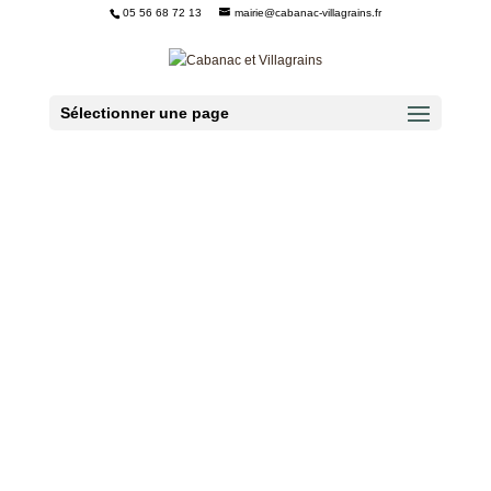
05 56 68 72 13
mairie@cabanac-villagrains.fr
Ouvrir la barre d’outils
Sélectionner une page