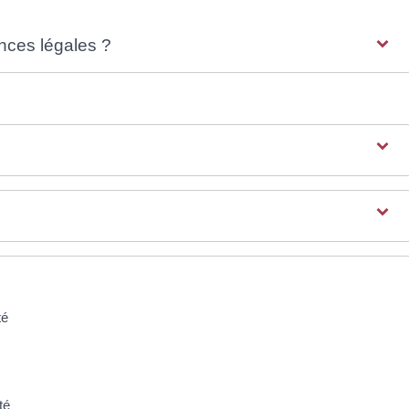
onces légales ?
té
té