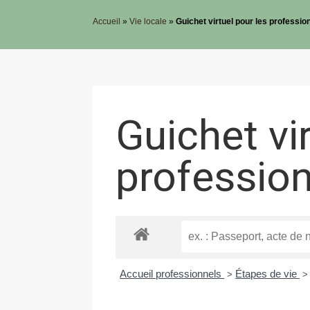
Accueil
»
Vie locale
»
Guichet virtuel pour les professio
Guichet vi
professio
Accueil professionnels
Étapes de vie
>
>