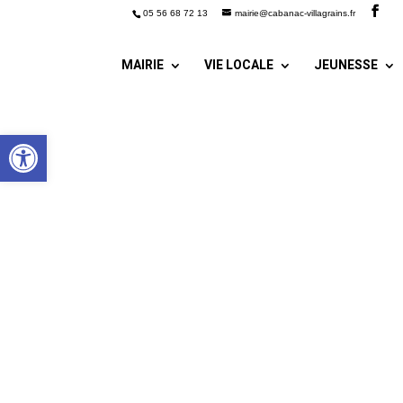
05 56 68 72 13
mairie@cabanac-villagrains.fr
MAIRIE
VIE LOCALE
JEUNESSE
Ouvrir la barre d’outils