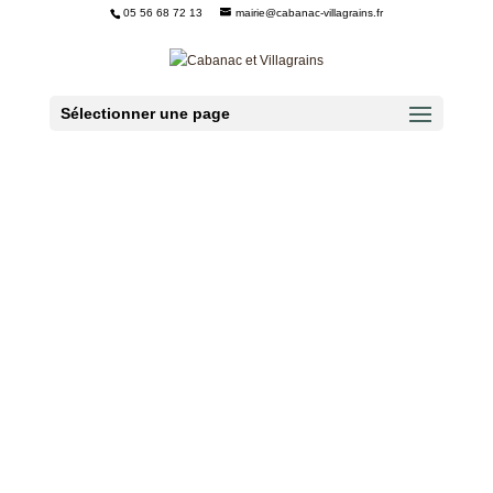
05 56 68 72 13
mairie@cabanac-villagrains.fr
Ouvrir la barre d’outils
Sélectionner une page