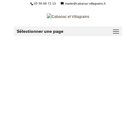
05 56 68 72 13
mairie@cabanac-villagrains.fr
Ouvrir la barre d’outils
Sélectionner une page