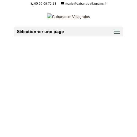
05 56 68 72 13
mairie@cabanac-villagrains.fr
Ouvrir la barre d’outils
Sélectionner une page