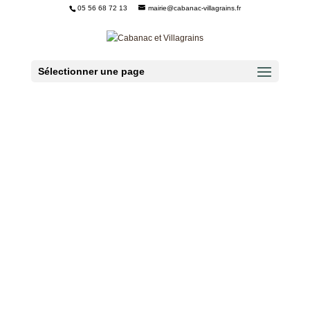
05 56 68 72 13
mairie@cabanac-villagrains.fr
Ouvrir la barre d’outils
Sélectionner une page