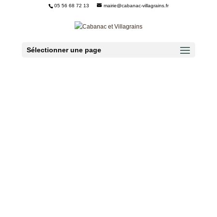
05 56 68 72 13
mairie@cabanac-villagrains.fr
Ouvrir la barre d’outils
Sélectionner une page