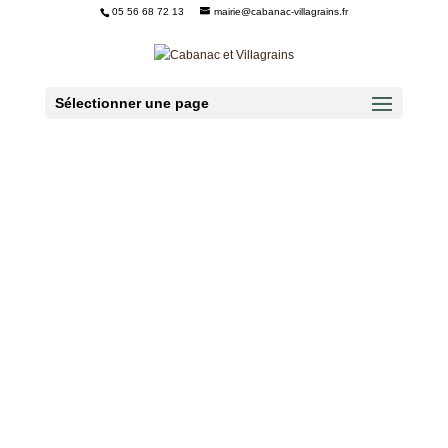
05 56 68 72 13
mairie@cabanac-villagrains.fr
Ouvrir la barre d’outils
Sélectionner une page