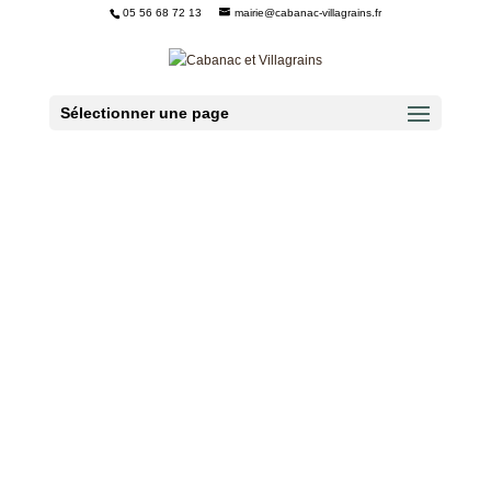
05 56 68 72 13
mairie@cabanac-villagrains.fr
Ouvrir la barre d’outils
Sélectionner une page