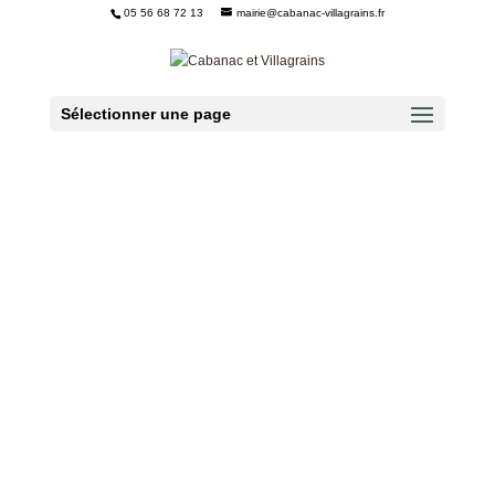
05 56 68 72 13
mairie@cabanac-villagrains.fr
Ouvrir la barre d’outils
Sélectionner une page