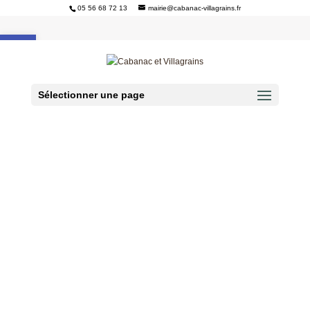
05 56 68 72 13
mairie@cabanac-villagrains.fr
Ouvrir la barre d’outils
Sélectionner une page