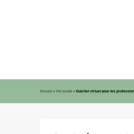
Accueil
»
Vie locale
»
Guichet virtuel pour les professio