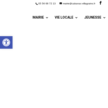
05 56 68 72 13
mairie@cabanac-villagrains.fr
MAIRIE
VIE LOCALE
JEUNESSE
Ouvrir la barre d’outils