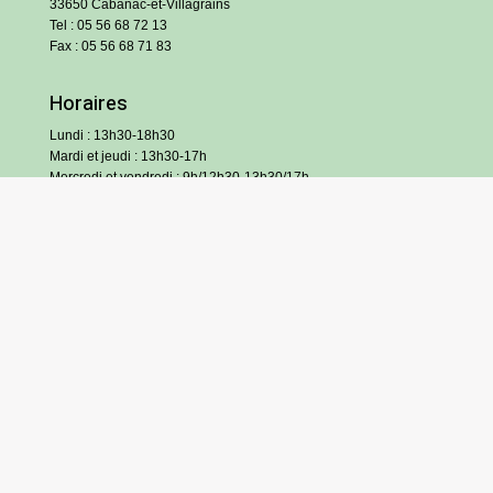
33650 Cabanac-et-Villagrains
Tel : 05 56 68 72 13
Fax : 05 56 68 71 83
Horaires
Lundi : 13h30-18h30
Mardi et jeudi : 13h30-17h
Mercredi et vendredi : 9h/12h30-13h30/17h
Samedi : 9h/12h (hors vacances scolaires)
S’inscrire à l’infolettre