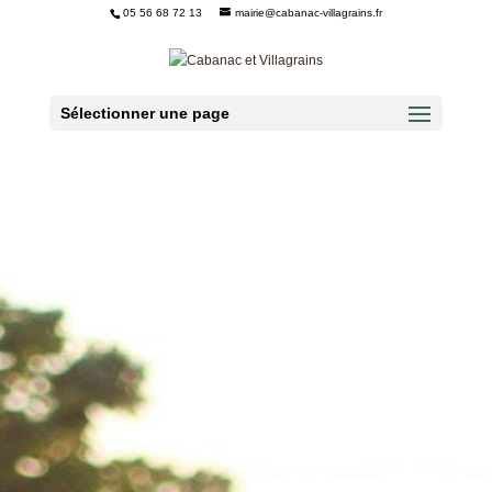
05 56 68 72 13
mairie@cabanac-villagrains.fr
Ouvrir la barre d’outils
Sélectionner une page