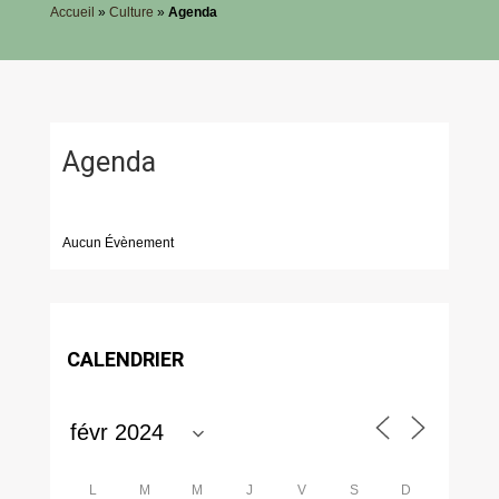
Accueil
»
Culture
»
Agenda
Agenda
Aucun Évènement
CALENDRIER
L
M
M
J
V
S
D