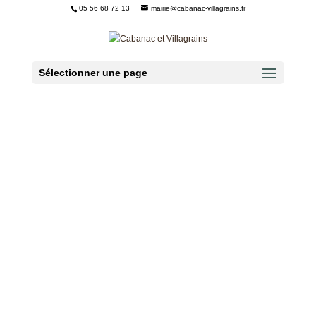
05 56 68 72 13
mairie@cabanac-villagrains.fr
Ouvrir la barre d’outils
Sélectionner une page