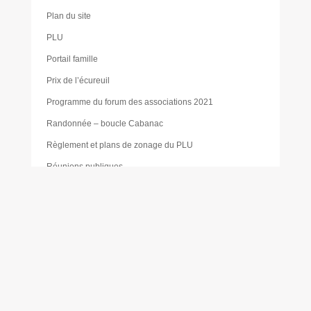
Plan du site
PLU
Portail famille
Prix de l’écureuil
Programme du forum des associations 2021
Randonnée – boucle Cabanac
Règlement et plans de zonage du PLU
Réunions publiques
SCOT – SYSDAU
Sophie SUBIRATS
Toutes les actualités
Urbanisme
Valérie BÉLURIER
Vie locale