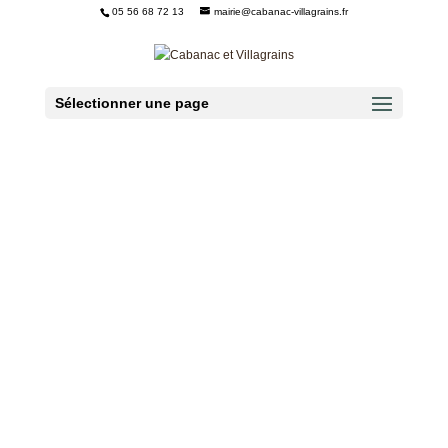
05 56 68 72 13
mairie@cabanac-villagrains.fr
Ouvrir la barre d’outils
Sélectionner une page