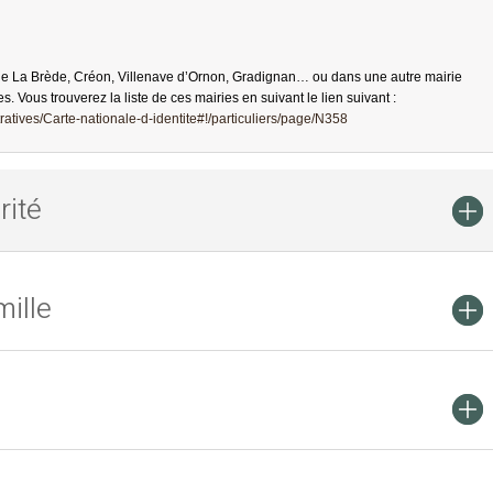
de La Brède, Créon, Villenave d’Ornon, Gradignan… ou dans une autre mairie
es. Vous trouverez la liste de ces mairies en suivant le lien suivant :
atives/Carte-nationale-d-identite#!/particuliers/page/N358
rité
ille