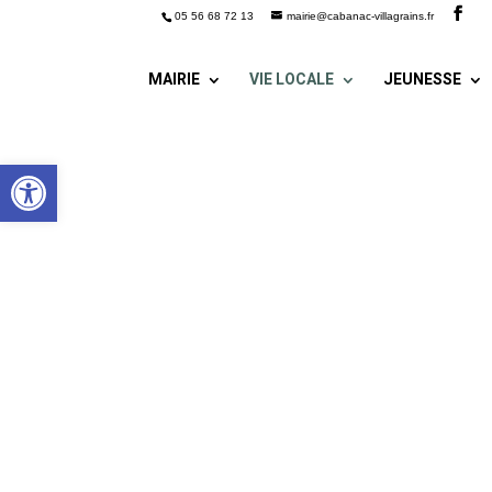
05 56 68 72 13
mairie@cabanac-villagrains.fr
MAIRIE
VIE LOCALE
JEUNESSE
Ouvrir la barre d’outils