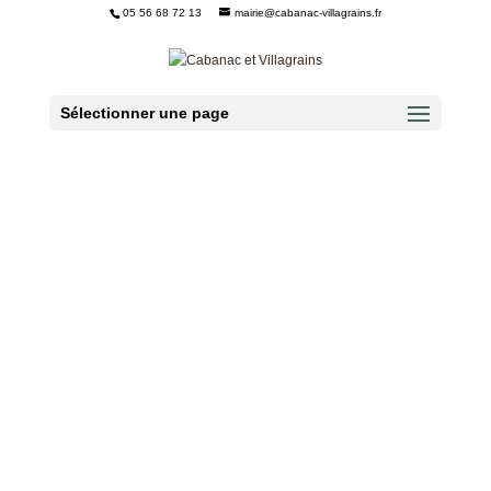
05 56 68 72 13
mairie@cabanac-villagrains.fr
Ouvrir la barre d’outils
Sélectionner une page