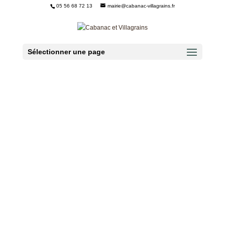
05 56 68 72 13
mairie@cabanac-villagrains.fr
Ouvrir la barre d’outils
Sélectionner une page