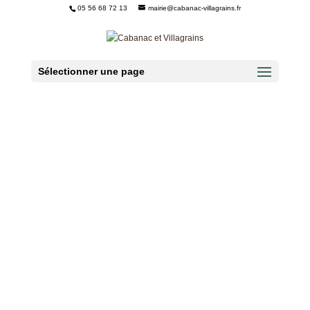
05 56 68 72 13
mairie@cabanac-villagrains.fr
Ouvrir la barre d’outils
Sélectionner une page