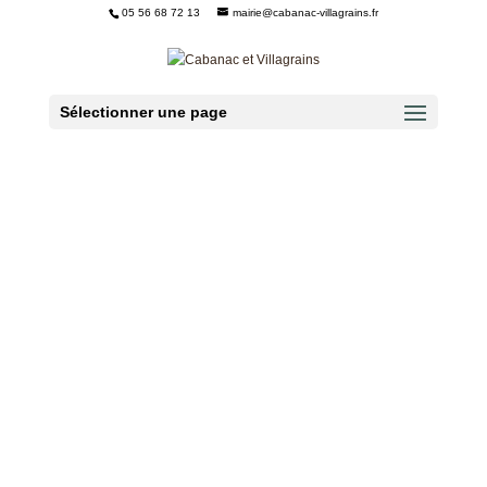
05 56 68 72 13
mairie@cabanac-villagrains.fr
Ouvrir la barre d’outils
Sélectionner une page