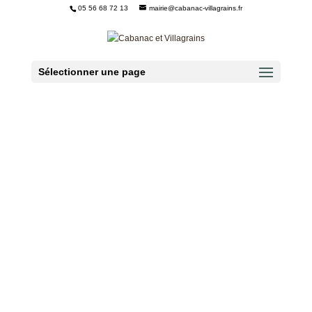
05 56 68 72 13
mairie@cabanac-villagrains.fr
Ouvrir la barre d’outils
Sélectionner une page