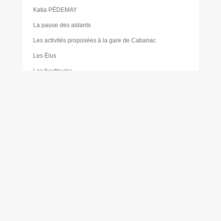
Katia PÉDEMAY
La pause des aidants
Les activités proposées à la gare de Cabanac
Les Élus
Les foodtrucks
Liste des délibérations du Conseil d’administration du
CCAS
Mairie
Mentions légales
Mes réservations
Moustique tigre
Muriel PAILLER
Nathalie LAULAN
Noémie LOUVRADOUX