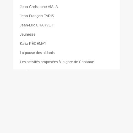
Jean-Christophe VIALA
Jean-François TARIS
Jean-Luc CHARVET
Jeunesse
Katia PÉDEMAY
La pause des aidants
Les activités proposées à la gare de Cabanac
Les Élus
Les foodtrucks
Liste des délibérations du Conseil d’administration du
CCAS
Mairie
Mentions légales
Mes réservations