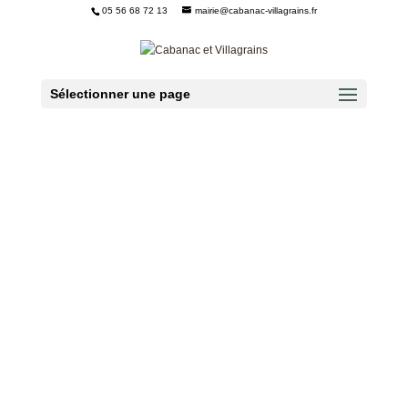
05 56 68 72 13
mairie@cabanac-villagrains.fr
Ouvrir la barre d’outils
Sélectionner une page