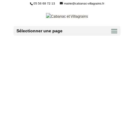
05 56 68 72 13
mairie@cabanac-villagrains.fr
Ouvrir la barre d’outils
Sélectionner une page