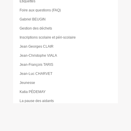
Étiquettes
Foire aux questions (FAQ)
Gabriel BEUGIN
Gestion des déchets
Inscriptions scolaire et péri-scolaire
Jean Georges CLAIR
Jean-Christophe VIALA
Jean-François TARIS
Jean-Luc CHARVET
Jeunesse
Katia PÉDEMAY
La pause des aidants
Les activités proposées à la gare de Cabanac
Les Élus
Les foodtrucks