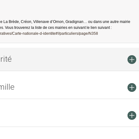
de La Brède, Créon, Villenave d’Ornon, Gradignan… ou dans une autre mairie
es. Vous trouverez la liste de ces mairies en suivant le lien suivant :
atives/Carte-nationale-d-identite#!/particuliers/page/N358
rité
ille