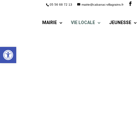
05 56 68 72 13
mairie@cabanac-villagrains.fr
MAIRIE
VIE LOCALE
JEUNESSE
Ouvrir la barre d’outils